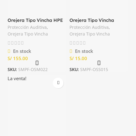
Orejera Tipo Vincha HPE
Orejera Tipo Vincha
26dB MSA
Samurai 23dB Steelpro
Protección Auditiva
,
Protección Auditiva
,
Orejera Tipo Vincha
Orejera Tipo Vincha
En stock
En stock
S/
S/
SKU:
SMPF-OSM022
SKU:
SMPF-OSS015
La venta!