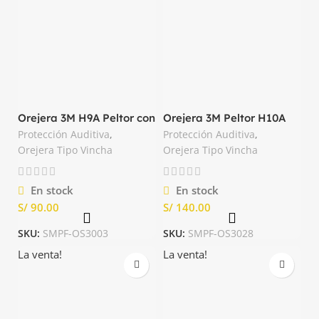
Orejera 3M H9A Peltor con
Orejera 3M Peltor H10A
Banda 25dB
con Banda 30dB
Protección Auditiva
,
Protección Auditiva
,
Orejera Tipo Vincha
Orejera Tipo Vincha
En stock
En stock
S/
S/
SKU:
SMPF-OS3003
SKU:
SMPF-OS3028
La venta!
La venta!