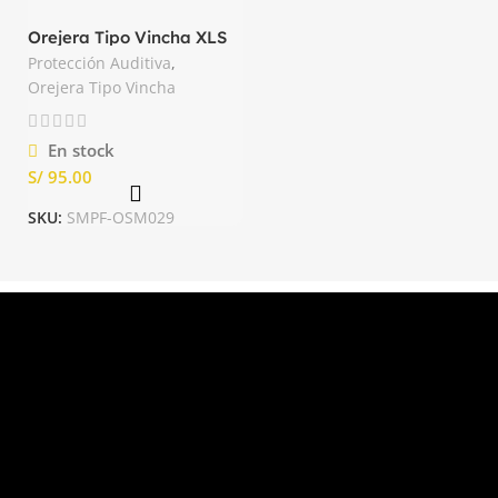
Orejera Tipo Vincha XLS
23dB MSA
Protección Auditiva
,
Orejera Tipo Vincha
En stock
S/
SKU:
SMPF-OSM029