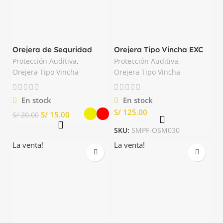
Orejera de Seguridad
Orejera Tipo Vincha EXC
Tipo Vincha Kamasa
24dB MSA
Protección Auditiva
,
Protección Auditiva
,
Orejera Tipo Vincha
Orejera Tipo Vincha
En stock
En stock
S/
S/
15.00
S/
20.00
SKU:
SMPF-OSM030
La venta!
La venta!