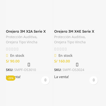
Orejera 3M X2A Serie X
Orejera 3M X4E Serie X
con Banda 24dB
con Banda 27dB
Protección Auditiva
,
Protección Auditiva
,
Orejera Tipo Vincha
Orejera Tipo Vincha
En stock
En stock
S/
S/
SKU:
SMPF-OS3010
SKU:
SMPF-OS3024
La venta!
La venta!
-25%