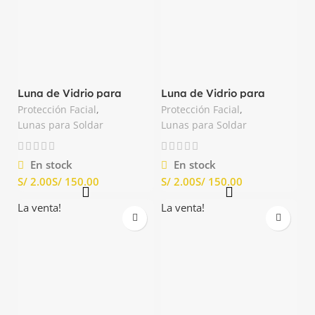
Luna de Vidrio para
Luna de Vidrio para
Soldar N°11 Oscuro
Soldar N°12 Oscuro
Protección Facial
,
Protección Facial
,
Tarwex
Tarwex
Lunas para Soldar
Lunas para Soldar
En stock
En stock
S/
S/
S/
S/
La venta!
La venta!