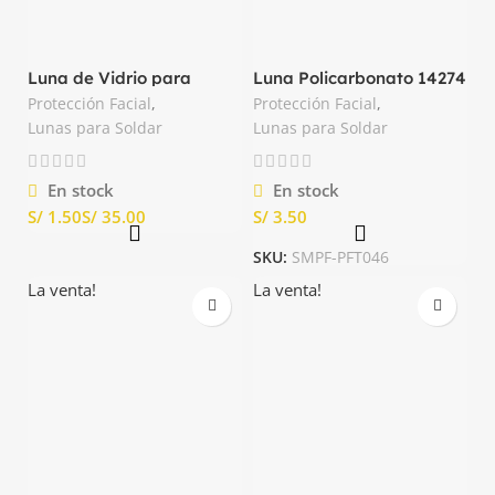
Luna de Vidrio para
Luna Policarbonato 14274
Soldar Transparente
N°10 Oscuro Truper
Protección Facial
,
Protección Facial
,
Nacional
Lunas para Soldar
Lunas para Soldar
En stock
En stock
S/
S/
S/
SKU:
SMPF-PFT046
La venta!
La venta!