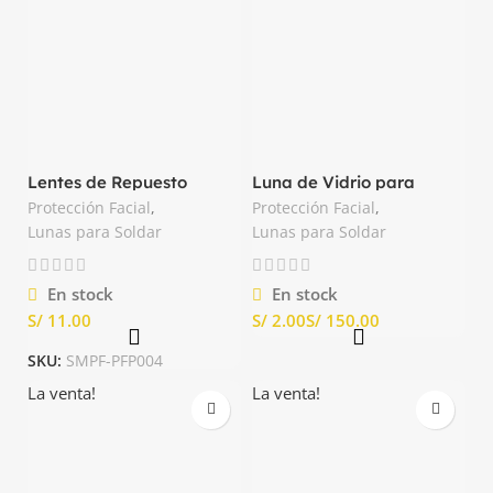
Lentes de Repuesto
Luna de Vidrio para
BizWeld Plus PW66
Soldar N°10 Oscuro
Protección Facial
,
Protección Facial
,
Portwest
Tarwex
Lunas para Soldar
Lunas para Soldar
En stock
En stock
S/
S/
S/
SKU:
SMPF-PFP004
La venta!
La venta!