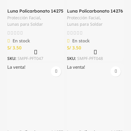
Luna Policarbonato 14275
Luna Policarbonato 14276
N°11 Oscuro Truper
N°12 Oscuro Truper
Protección Facial
,
Protección Facial
,
Lunas para Soldar
Lunas para Soldar
En stock
En stock
S/
S/
SKU:
SMPF-PFT047
SKU:
SMPF-PFT048
La venta!
La venta!