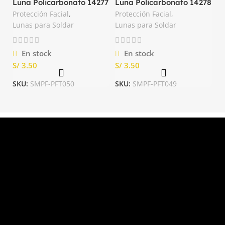
Luna Policarbonato 14277
Luna Policarbonato 14278
N°14 Oscuro Truper
Transparente Truper
Protección Facial
,
Protección Facial
,
Lunas para Soldar
Lunas para Soldar
En stock
En stock
S/
S/
SKU:
SMPF-PFT050
SKU:
SMPF-PFT049