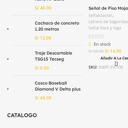
S/
Señal de Piso Moj
Astara
Señalización
,
Letrero de Segurida
Cachaco de concreto
Señal Pare y Siga
1.20 metros
S/
En stock
S/
14.00
S/
20.00
Traje Descartable
Añadir A La Ce
TSG15 Tecseg
SKU:
SMPF-SVI108
S/
Casco Baseball
Diamond V Delta plus
S/
CATALOGO