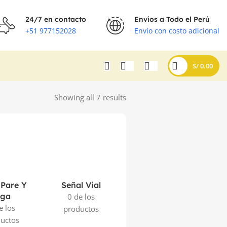
24/7 en contacto
Envíos a Todo el Perú
+51 977152028
Envío con costo adicional
S/
0.00
Showing all 7 results
 Pare Y
Señal Vial
iga
0 de los
e los
productos
uctos