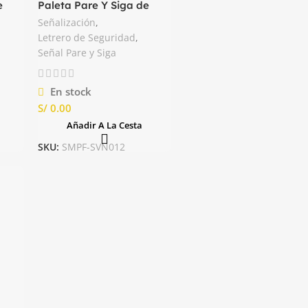
e
Paleta Pare Y Siga de
Plástico Económico
Señalización
,
Letrero de Seguridad
,
Señal Pare y Siga
En stock
S/
Añadir A La Cesta
SKU:
SMPF-SVN012