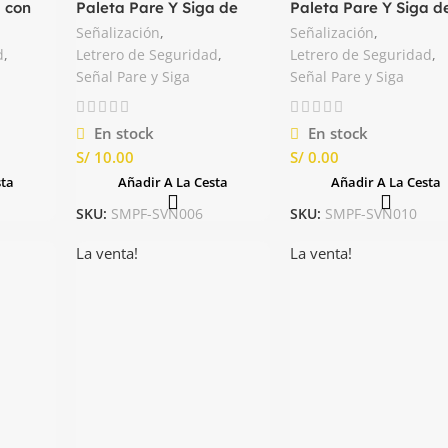
a con
Paleta Pare Y Siga de
Paleta Pare Y Siga d
gro
Madera Nacional
Plástico color Blanco
Señalización
,
Señalización
,
Nacional
d
,
Letrero de Seguridad
,
Letrero de Seguridad
,
Señal Pare y Siga
Señal Pare y Siga
En stock
En stock
S/
S/
sta
Añadir A La Cesta
Añadir A La Cesta
SKU:
SMPF-SVN006
SKU:
SMPF-SVN010
La venta!
La venta!