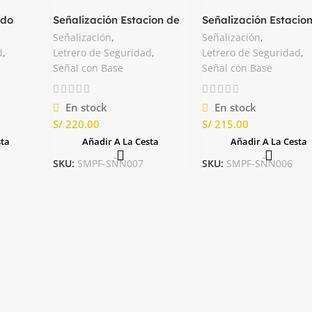
ado
Señalización Estacion de
Señalización Estacio
Emergencia Modelo 2
Emergencia Nacional
Señalización
,
Señalización
,
d
,
Letrero de Seguridad
,
Letrero de Seguridad
,
Señal con Base
Señal con Base
En stock
En stock
S/
S/
sta
Añadir A La Cesta
Añadir A La Cesta
SKU:
SMPF-SÑN007
SKU:
SMPF-SÑN006