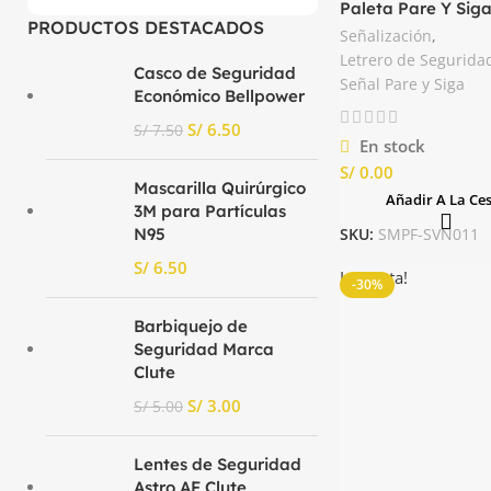
Paleta Pare Y Sig
PRODUCTOS DESTACADOS
Refuerzo Color Ne
Señalización
,
Letrero de Segurida
Casco de Seguridad
Señal Pare y Siga
Económico Bellpower
S/
6.50
S/
7.50
En stock
S/
Mascarilla Quirúrgico
Añadir A La Ce
3M para Partículas
SKU:
SMPF-SVN011
N95
S/
La venta!
-30%
Barbiquejo de
Seguridad Marca
Clute
S/
3.00
S/
5.00
Lentes de Seguridad
Astro AF Clute