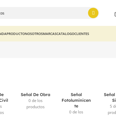
ENDA
PRODUCTO
NOSOTROS
MARCAS
CATALOGO
CLIENTES
De
Señal De Obra
Señal
Señal
ivil
Fotoluminicen
S
0 de los
Te
os
5 d
productos
0 de los
os
prod