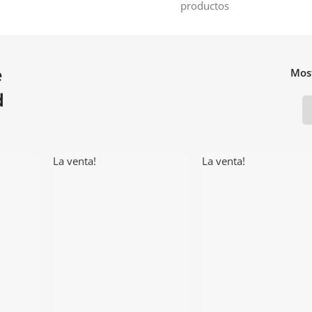
productos
e
Mos
d
La venta!
La venta!