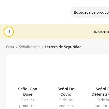
INICIO
TI
Casa
Señalización
Letrero de Seguridad
Señal Con
Señal De
Señal 
Base
Covid
Defensa C
2 de los
0 de los
0 de l
productos
productos
product