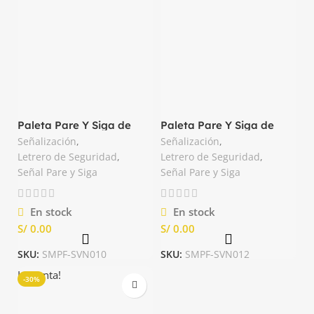
Paleta Pare Y Siga de
Paleta Pare Y Siga de
Plástico color Blanco
Plástico Económico
Señalización
,
Señalización
,
Nacional
Letrero de Seguridad
,
Letrero de Seguridad
,
Señal Pare y Siga
Señal Pare y Siga
En stock
En stock
S/
S/
SKU:
SMPF-SVN010
SKU:
SMPF-SVN012
La venta!
-30%