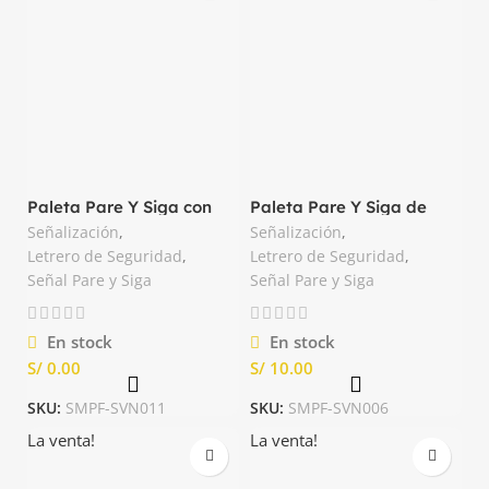
Paleta Pare Y Siga con
Paleta Pare Y Siga de
Refuerzo Color Negro
Madera Nacional
Señalización
,
Señalización
,
Letrero de Seguridad
,
Letrero de Seguridad
,
Señal Pare y Siga
Señal Pare y Siga
En stock
En stock
S/
S/
SKU:
SMPF-SVN011
SKU:
SMPF-SVN006
La venta!
La venta!