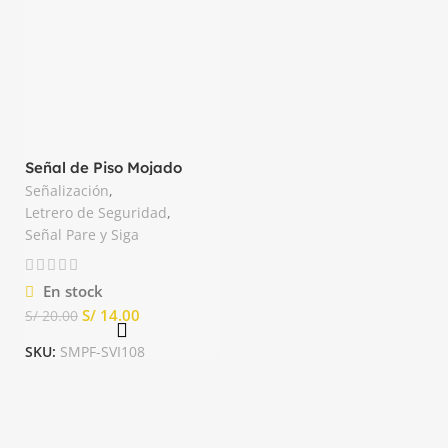
Señal de Piso Mojado
Astara
Señalización
,
Letrero de Seguridad
,
Señal Pare y Siga
En stock
S/
14.00
S/
20.00
SKU:
SMPF-SVI108