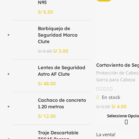
N95
S/
Barbiquejo de
Seguridad Marca
Clute
S/
3.00
S/
5.00
Cortaviento de Se
Lentes de Seguridad
Drill Tecnología
Protección de Cabez
Astro AF Clute
Gorra para Cabeza
S/
En stock
Cachaco de concreto
S/
4.00
1.20 metros
S/
6.00
S/
Seleccione Opci
Traje Descartable
La venta!