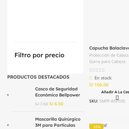
Capucha Balaclav
Portwest
Filtro por precio
Protección de Cabez
Gorra para Cabeza
PRODUCTOS DESTACADOS
En stock
S/
Casco de Seguridad
Añadir A La Ce
Económico Bellpower
SKU:
SMPF-RSP035
S/
6.50
S/
7.50
Mascarilla Quirúrgico
La venta!
3M para Partículas
-33%