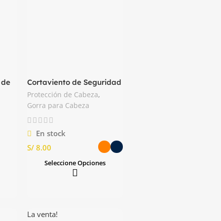
 de
Cortaviento de Seguridad
con Forro Polar
Protección de Cabeza
,
Gorra para Cabeza
En stock
S/
Seleccione Opciones
La venta!