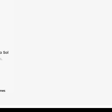
a Sol
a
,
ones