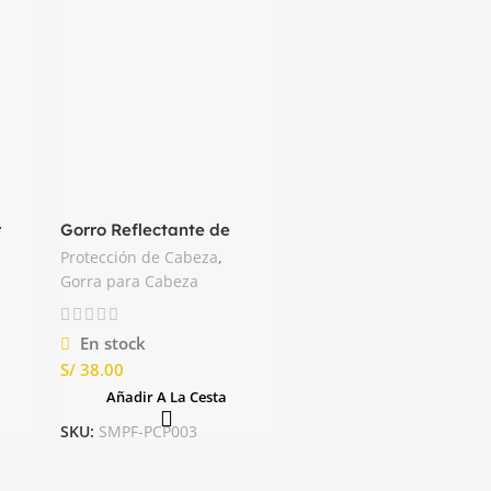
r
Gorro Reflectante de
Punto Forro de Insulatex
Protección de Cabeza
,
B026 Portwest
Gorra para Cabeza
En stock
S/
Añadir A La Cesta
SKU:
SMPF-PCP003