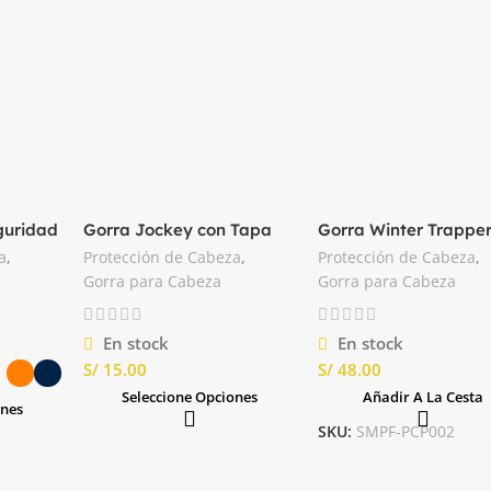
guridad
Gorra Jockey con Tapa
Gorra Winter Trappe
Sol Nacional
HA13 Portwest
a
,
Protección de Cabeza
,
Protección de Cabeza
,
Gorra para Cabeza
Gorra para Cabeza
En stock
En stock
S/
S/
Seleccione Opciones
Añadir A La Cesta
ones
SKU:
SMPF-PCP002