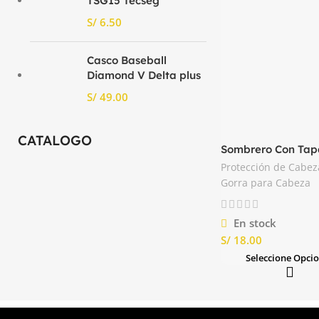
TSG15 Tecseg
S/
Casco Baseball
Diamond V Delta plus
S/
CATALOGO
Sombrero Con Tap
Drill Nacional
Protección de Cabez
Gorra para Cabeza
En stock
S/
Seleccione Opci