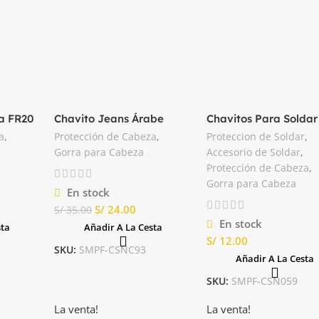
a FR20
Chavito Jeans Árabe
Chavitos Para Soldar
para Soldador Nacional
Jean
a
,
Protección de Cabeza
,
Proteccion de Soldar
,
Gorra para Cabeza
Accesorio de Soldar
,
Protección de Cabeza
,
Gorra para Cabeza
En stock
S/
24.00
S/
35.00
En stock
sta
Añadir A La Cesta
S/
SKU:
SMPF-CSNC93
Añadir A La Cesta
SKU:
SMPF-CSN059
La venta!
La venta!