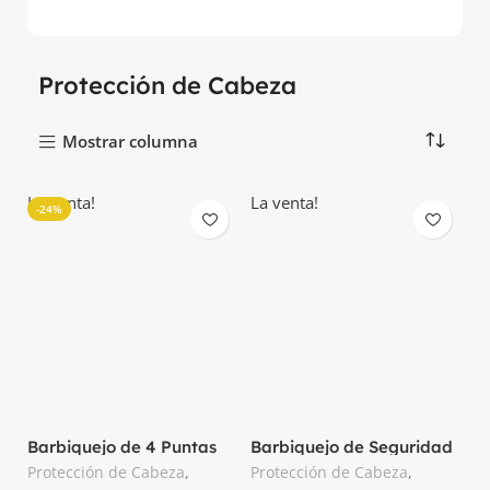
Protección de Cabeza
Mostrar columna
La venta!
La venta!
-24%
Barbiquejo de 4 Puntas
Barbiquejo de Seguridad
MSA 10124238
Asa
Protección de Cabeza
,
Protección de Cabeza
,