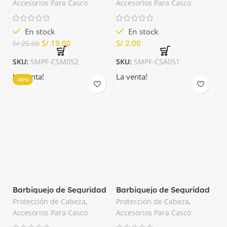
Accesorios Para Casco
Accesorios Para Casco
En stock
En stock
S/
19.00
S/
S/
25.00
SKU:
SMPF-CSM052
SKU:
SMPF-CSA051
La venta!
La venta!
-40%
Barbiquejo de Seguridad
Barbiquejo de Seguridad
Marca Clute
para Casco Nacional
Protección de Cabeza
,
Protección de Cabeza
,
Accesorios Para Casco
Accesorios Para Casco