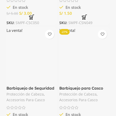
En stock
En stock
S/
3.00
S/
S/
5.00
SKU:
SMPF-CSC050
SKU:
SMPF-CSN049
La venta!
La venta!
-27%
Barbiquejo de Seguridad
Barbiquejo para Casco
Tridente
Elástico con Mentonera
Protección de Cabeza
,
Protección de Cabeza
,
MSA
Accesorios Para Casco
Accesorios Para Casco
En stock
En stock