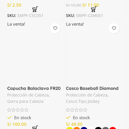
S/
S/
11.00
S/
15.00
SKU:
SMPF-CSC051
SKU:
SMPF-CSM051
La venta!
La venta!
Capucha Balaclava FR20
Casco Baseball Diamond
Portwest
V Delta plus
Protección de Cabeza
,
Protección de Cabeza
,
Gorra para Cabeza
Casco Tipo Jockey
En stock
En stock
S/
S/