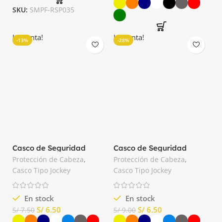
SKU:
SMPF-RSP035
La venta!
La venta!
-13%
-28%
Casco de Seguridad
Casco de Seguridad
Económico Bellpower
Economico Masther
Protección de Cabeza
,
Protección de Cabeza
,
Casco Tipo Jockey
Casco Tipo Jockey
En stock
En stock
S/
6.50
S/
6.50
S/
7.50
S/
9.00