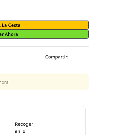
A La Cesta
r Ahora
Compartir:
hora!
Recoger
en la