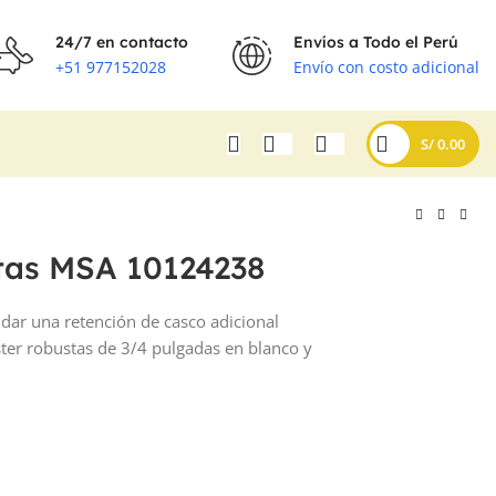
24/7 en contacto
Envíos a Todo el Perú
+51 977152028
Envío con costo adicional
S/
0.00
tas MSA 10124238
ndar una retención de casco adicional
éster robustas de 3/4 pulgadas en blanco y
S/
S/
S/
S/