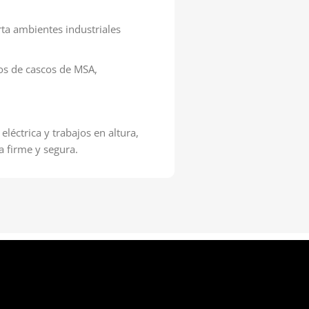
rta ambientes industriales
os de cascos de MSA,
eléctrica y trabajos en altura,
 firme y segura.