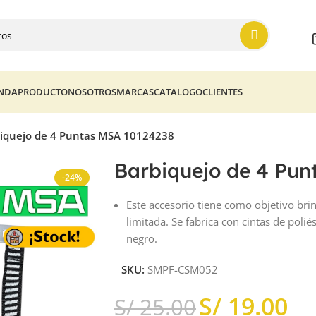
ENDA
PRODUCTO
NOSOTROS
MARCAS
CATALOGO
CLIENTES
iquejo de 4 Puntas MSA 10124238
Barbiquejo de 4 Pun
-24%
Este accesorio tiene como objetivo bri
limitada. Se fabrica con cintas de poli
negro.
SKU:
SMPF-CSM052
S/
19.00
S/
25.00