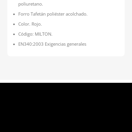
poliuretano.
Forro Tafetán poliéster acolchado.
Color. Rojo.
Código: MILTON.
EN340:2003 Exigencias generales