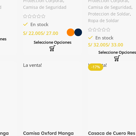
Protección Corporal
,
Protección Corporal
,
d
Camisa de Seguridad
Camisa de Seguridad
,
Proteccion de Soldar
,
Ropa de Soldar
En stock
S/
S/
En stock
ones
Seleccione Opciones
S/
S/
Seleccione Opcione
La venta!
La venta!
-17%
anga
Camisa Oxford Manga
Casaca de Cuero Res