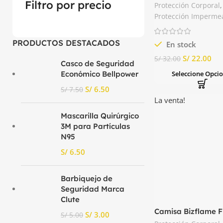
PVC Clute
Filtro por precio
Protección Corporal
,
Protección Imperme
PRODUCTOS DESTACADOS
En stock
S/
22.00
S/
32.00
Casco de Seguridad
Seleccione Opci
Económico Bellpower
S/
6.50
S/
7.50
La venta!
Mascarilla Quirúrgico
3M para Partículas
N95
S/
Barbiquejo de
Seguridad Marca
Clute
Camisa Bizflame 
S/
3.00
S/
5.00
88/12 8.2 cal/cm2