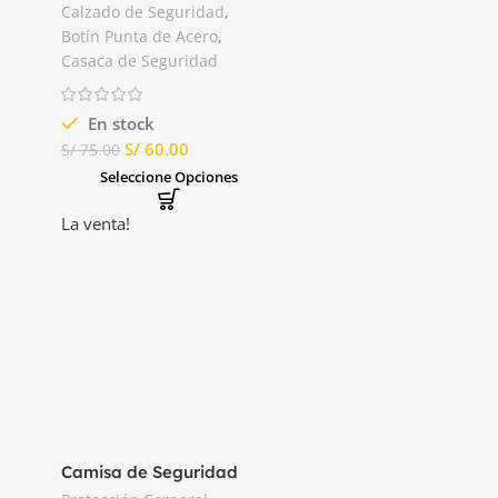
iano
Acero Panzer
Calzado de Seguridad
,
Botín Punta de Acero
,
Casaca de Seguridad
En stock
S/
60.00
S/
75.00
s
Seleccione Opciones
La venta!
d
Camisa de Seguridad
Jean Procesado