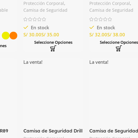
Corta Color Azul Italiano
Larga Color Azul Ital
Protección Corporal
,
Protección Corporal
,
able
Camisa de Seguridad
Camisa de Seguridad
En stock
En stock
S/
S/
S/
S/
Seleccione Opciones
Seleccione Opcione
ones
La venta!
La venta!
FR89
Camisa de Seguridad Drill
Camisa de Segurida
Tecnologia
Jean Crudo