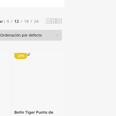
ar
9
12
18
24
La venta!
-20%
Botín Tiger Punta de