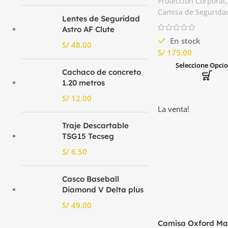
Protección Corporal
,
Portwest
Camisa de Segurida
Lentes de Seguridad
Astro AF Clute
En stock
S/
S/
Seleccione Opci
Cachaco de concreto
1.20 metros
S/
La venta!
Traje Descartable
TSG15 Tecseg
S/
Casco Baseball
Diamond V Delta plus
S/
Camisa Oxford M