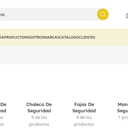
DA
PRODUCTO
NOSOTROS
MARCAS
CATALOGO
CLIENTES
 De
Chaleco De
Fajas De
Mand
dad
Seguridad
Seguridad
Segu
os
9 de los
4 de los
1 pr
os
productos
productos