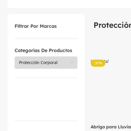
Protecció
Filtrar Por Marcas
Categorías De Productos
La venta!
-31%
Abrigo para Lluvia