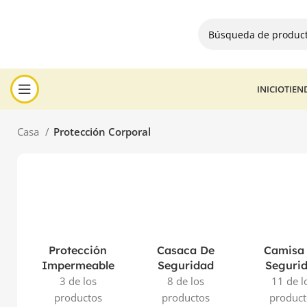
INICIO
TIEN
Casa
Protección Corporal
Protección
Casaca De
Camisa
Impermeable
Seguridad
Seguri
3 de los
8 de los
11 de l
productos
productos
product