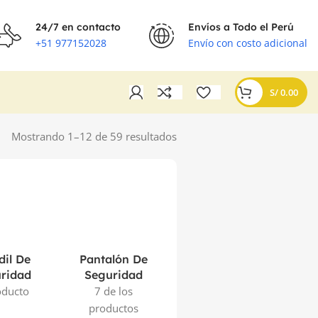
24/7 en contacto
Envíos a Todo el Perú
+51 977152028
Envío con costo adicional
S/
0.00
Mostrando 1–12 de 59 resultados
il De
Pantalón De
Polos De
Pr
ridad
Seguridad
Seguridad
S
oducto
7 de los
4 de los
1
productos
productos