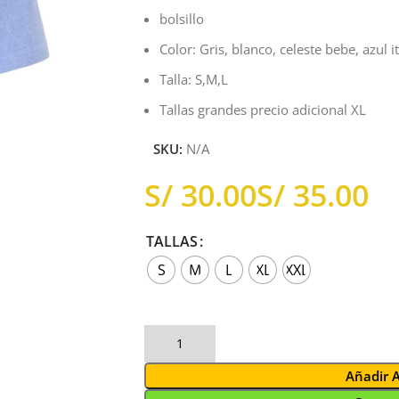
bolsillo
Color: Gris, blanco, celeste bebe, azul i
Talla: S,M,L
Tallas grandes precio adicional XL
SKU:
N/A
S/
S/
TALLAS
S
M
L
XL
XXL
Añadir 