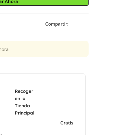
r Ahora
Compartir:
hora!
Recoger
en la
Tienda
Principal
Gratis
za