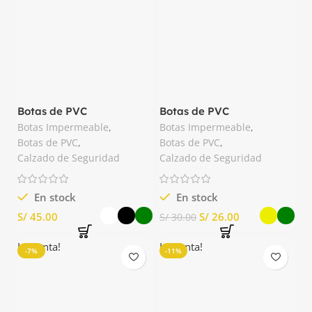
Botas de PVC
Botas de PVC
Impermeable Ditta Forte
Impermeable Fortress
Botas Impermeable
,
Botas Impermeable
,
Botas de PVC
,
Botas de PVC
,
Calzado de Seguridad
Calzado de Seguridad
En stock
En stock
S/
S/
26.00
S/
30.00
La venta!
La venta!
-7%
-11%