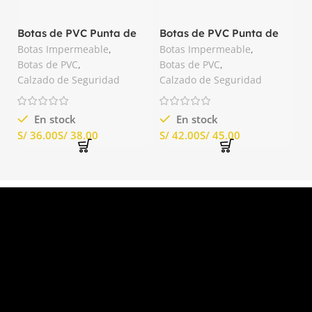
Botas de PVC Punta de
Botas de PVC Punta de
Acero Negro Segusa
Acero Químico Blanco
Botas Impermeable
,
Botas Impermeable
,
Segusa
Botas de PVC
,
Botas de PVC
,
Calzado de Seguridad
Calzado de Seguridad
En stock
En stock
S/
S/
S/
S/