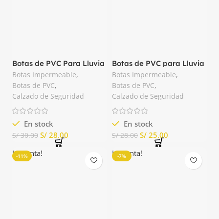
Botas de PVC Para Lluvia
Botas de PVC para Lluvia
Blanco Pega Forte
Color Negro Prince
Botas Impermeable
,
Botas Impermeable
,
Botas de PVC
,
Botas de PVC
,
Calzado de Seguridad
Calzado de Seguridad
En stock
En stock
S/
28.00
S/
25.00
S/
30.00
S/
28.00
La venta!
La venta!
-11%
-7%