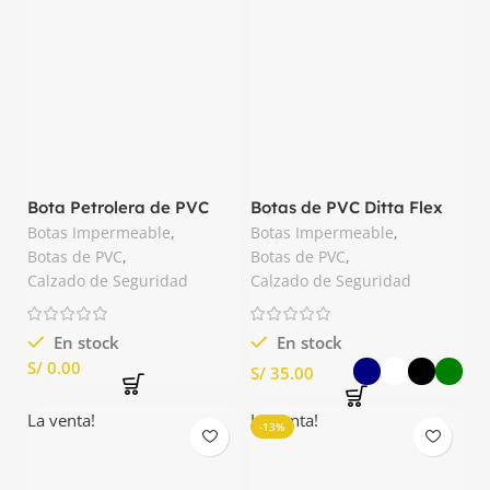
Bota Petrolera de PVC
Botas de PVC Ditta Flex
Punta de Acero Segusa
Impermeable
Botas Impermeable
,
Botas Impermeable
,
Botas de PVC
,
Botas de PVC
,
Calzado de Seguridad
Calzado de Seguridad
En stock
En stock
S/
S/
La venta!
La venta!
-13%