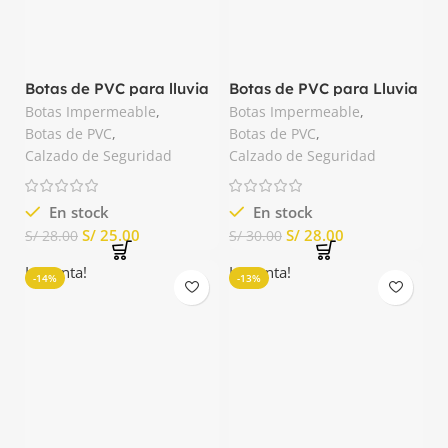
Botas de PVC para lluvia
Botas de PVC para Lluvia
Negro Pega Forte
Prince Blanco
Botas Impermeable
,
Botas Impermeable
,
Botas de PVC
,
Botas de PVC
,
Calzado de Seguridad
Calzado de Seguridad
En stock
En stock
S/
25.00
S/
28.00
S/
28.00
S/
30.00
La venta!
La venta!
-14%
-13%