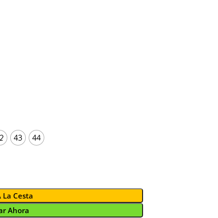
2
43
44
A La Cesta
r Ahora