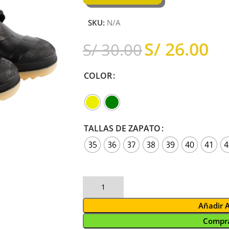
SKU:
N/A
S/
26.00
S/
30.00
COLOR
TALLAS DE ZAPATO
35
36
37
38
39
40
41
4
Añadir 
Compra