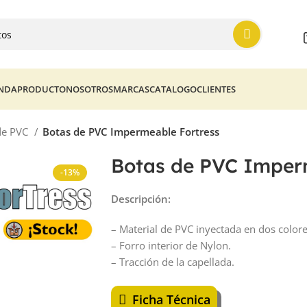
ENDA
PRODUCTO
NOSOTROS
MARCAS
CATALOGO
CLIENTES
de PVC
Botas de PVC Impermeable Fortress
Botas de PVC Imper
-13%
Descripción:
– Material de PVC inyectada en dos colore
– Forro interior de Nylon.
– Tracción de la capellada.
Ficha Técnica