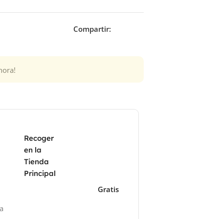
Compartir:
hora!
Recoger
en la
Tienda
Principal
Gratis
za