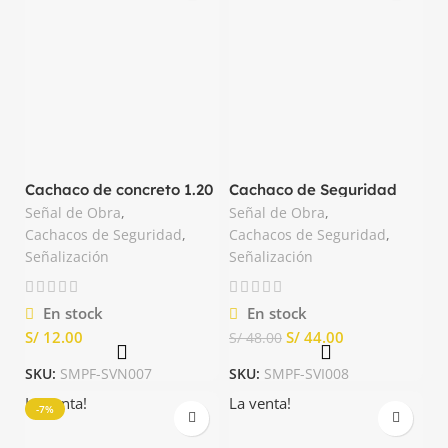
Cachaco de concreto 1.20
Cachaco de Seguridad
metros
PVC
Señal de Obra
,
Señal de Obra
,
Cachacos de Seguridad
,
Cachacos de Seguridad
,
Señalización
Señalización
En stock
En stock
S/
S/
44.00
S/
48.00
SKU:
SMPF-SVN007
SKU:
SMPF-SVI008
La venta!
La venta!
-7%