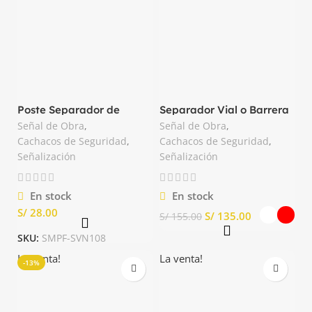
Poste Separador de
Separador Vial o Barrera
Plástico Color
de Seguridad Basa
Señal de Obra
,
Señal de Obra
,
Anaranjado/blanco
Cachacos de Seguridad
,
Cachacos de Seguridad
,
Señalización
Señalización
En stock
En stock
S/
S/
135.00
S/
155.00
SKU:
SMPF-SVN108
La venta!
La venta!
-13%