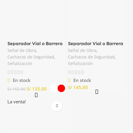
Separador Vial o Barrera
Separador Vial o Barrera
de Seguridad Basa
de Seguridad Color
Señal de Obra
,
Señal de Obra
,
HammerBlocs
Blanco
Cachacos de Seguridad
,
Cachacos de Seguridad
,
Señalización
Señalización
En stock
En stock
S/
S/
135.00
S/
155.00
La venta!