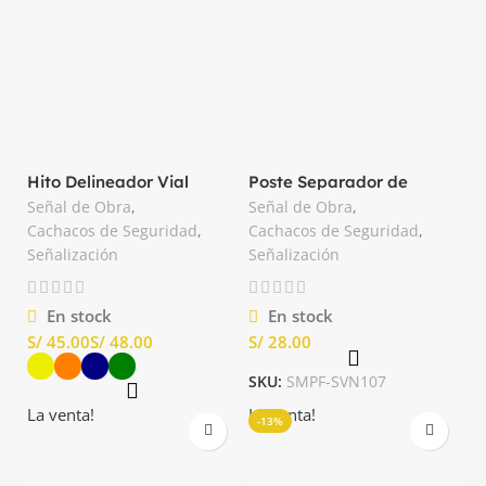
Hito Delineador Vial
Poste Separador de
Flexible
Plástico Color Amarillo
Señal de Obra
,
Señal de Obra
,
con Negro
Cachacos de Seguridad
,
Cachacos de Seguridad
,
Señalización
Señalización
En stock
En stock
S/
S/
S/
SKU:
SMPF-SVN107
La venta!
La venta!
-13%