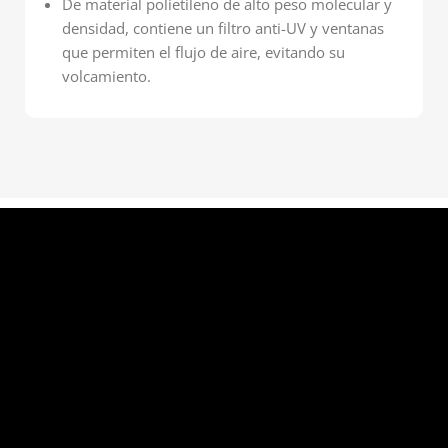
De material polietileno de alto peso molecular y
densidad, contiene un filtro anti-UV y ventanas
que permiten el flujo de aire, evitando su
volcamiento.