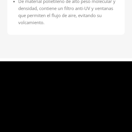
De material polietileno de alto peso molecular y
densidad, contiene un filtro anti-UV y ventanas
que permiten el flujo de aire, evitando su
volcamiento.