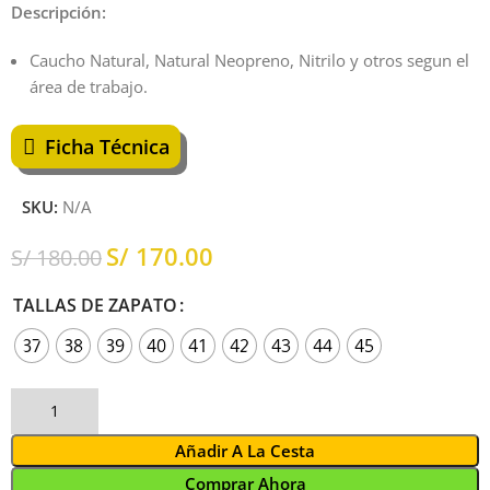
Descripción:
Caucho Natural, Natural Neopreno, Nitrilo y otros segun el
área de trabajo.
Ficha Técnica
SKU:
N/A
S/
170.00
S/
180.00
TALLAS DE ZAPATO
37
38
39
40
41
42
43
44
45
Añadir A La Cesta
Comprar Ahora