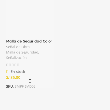
Malla de Seguridad Color
Anaranjado de 50yds
Señal de Obra
,
Zeus
Malla de Seguridad
,
Señalización
En stock
S/
SKU:
SMPF-SVI005