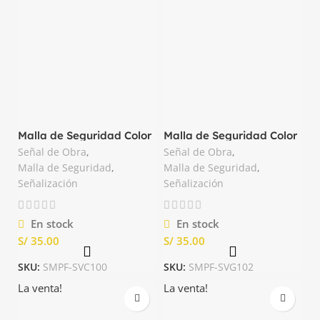
Malla de Seguridad Color
Malla de Seguridad Color
Anaranjado de 50yds
Anaranjado de 50yds
Señal de Obra
,
Señal de Obra
,
Anluc
Galo
Malla de Seguridad
,
Malla de Seguridad
,
Señalización
Señalización
En stock
En stock
S/
S/
SKU:
SMPF-SVC100
SKU:
SMPF-SVG102
La venta!
La venta!