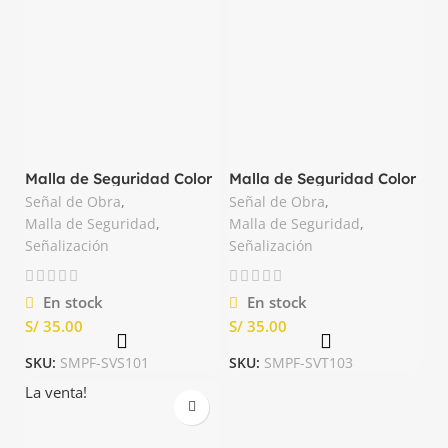
Malla de Seguridad Color
Malla de Seguridad Color
Anaranjado de 50yds
Anaranjado de 50yds
Señal de Obra
,
Señal de Obra
,
Segpro
Tanque
Malla de Seguridad
,
Malla de Seguridad
,
Señalización
Señalización
En stock
En stock
S/
S/
SKU:
SMPF-SVS101
SKU:
SMPF-SVT103
La venta!