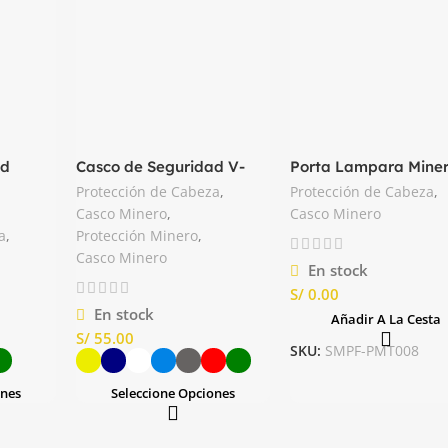
ad
Casco de Seguridad V-
Porta Lampara Mine
GARD Minero MSA
Tridente
Protección de Cabeza
,
Protección de Cabeza
,
Casco Minero
,
Casco Minero
a
,
Protección Minero
,
Casco Minero
En stock
S/
En stock
Añadir A La Cesta
S/
SKU:
SMPF-PMT008
ones
Seleccione Opciones