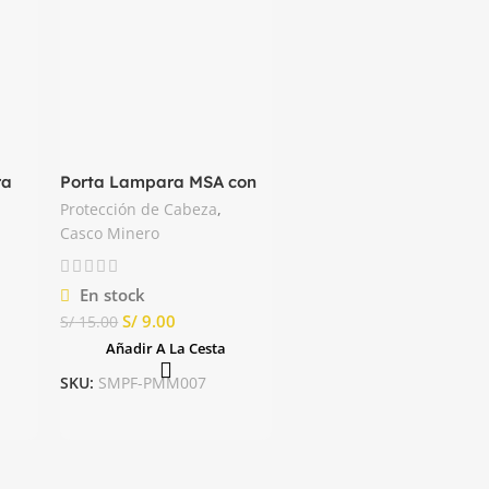
ra
Porta Lampara MSA con
Tornillo
Protección de Cabeza
,
Casco Minero
En stock
S/
9.00
S/
15.00
Añadir A La Cesta
SKU:
SMPF-PMM007