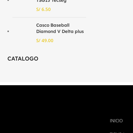
TSG15 Tecseg
S/
Casco Baseball
Diamond V Delta plus
S/
CATALOGO
INICIO