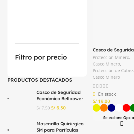
Casco de Segurid
Minero Tridente
Filtro por precio
Protección Minero
,
Casco Minero
,
Protección de Cabez
Casco Minero
PRODUCTOS DESTACADOS
Casco de Seguridad
En stock
Económico Bellpower
S/
S/
6.50
S/
7.50
Seleccione Opci
Mascarilla Quirúrgico
3M para Partículas