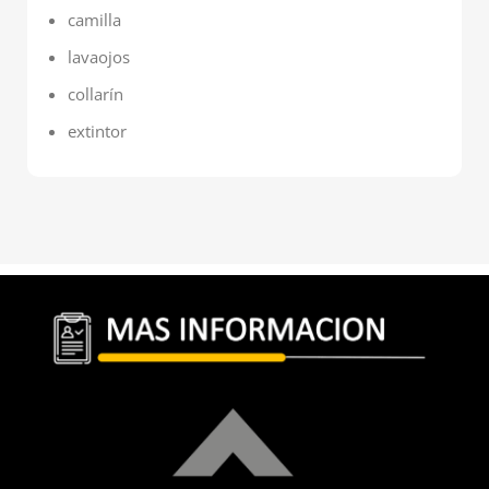
camilla
lavaojos
collarín
extintor