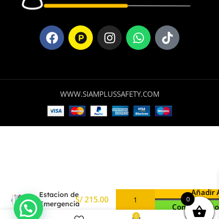
WWW.SIAMPLUSSAFETY.COM
Señalización
Añadir 
Estacion de
0
Emergencia
Comprar Aho
Nacional
0