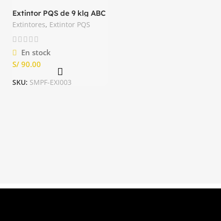
Extintor PQS de 9 klg ABC
Importado
Extintores
,
Extintor PQS
En stock
S/
SKU:
SMPF-EXI003