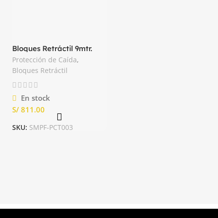
Bloques Retráctil 9mtr.
Cable de Acero TRX
Protección de Caída
,
Bloques Retráctil
En stock
S/
SKU:
SMPF-PCT003