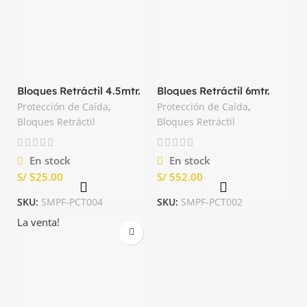
Bloques Retráctil 4.5mtr.
Bloques Retráctil 6mtr.
Cinta Dyneema TRX
Cable de Acero TRX
Protección de Caída
,
Protección de Caída
,
Bloques Retráctil
Bloques Retráctil
En stock
En stock
S/
S/
SKU:
SMPF-PCT004
SKU:
SMPF-PCT002
La venta!