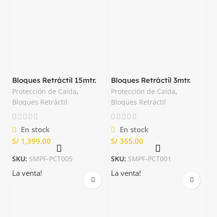
Bloques Retráctil 15mtr.
Bloques Retráctil 3mtr.
Cable de Acero TRX
Cinta Dyneema TRX
Protección de Caída
,
Protección de Caída
,
Bloques Retráctil
Bloques Retráctil
En stock
En stock
S/
S/
SKU:
SMPF-PCT005
SKU:
SMPF-PCT001
La venta!
La venta!