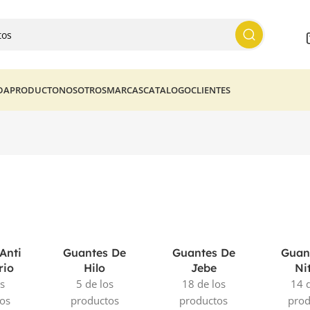
DA
PRODUCTO
NOSOTROS
MARCAS
CATALOGO
CLIENTES
Anti
Guantes De
Guantes De
Guan
rio
Hilo
Jebe
Nit
os
5 de los
18 de los
14 d
os
productos
productos
prod