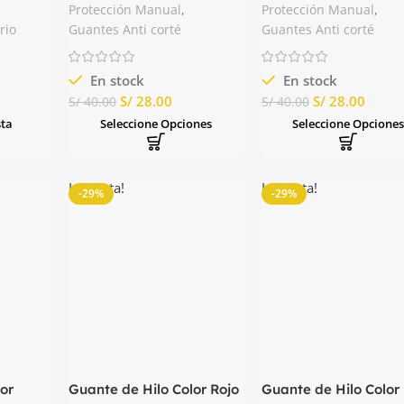
a Plus
Econoflex Amarillo Zeus
Econoflex Rojo Zeus
Protección Manual
,
Protección Manual
,
rio
Guantes Anti corté
Guantes Anti corté
En stock
En stock
S/
28.00
S/
28.00
S/
40.00
S/
40.00
sta
Seleccione Opciones
Seleccione Opcione
La venta!
La venta!
-29%
-29%
or
Guante de Hilo Color Rojo
Guante de Hilo Color