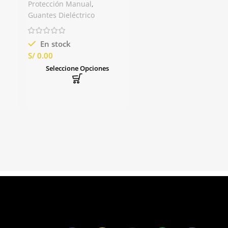
Regeltex Electrovolt
Protección Manual
,
Guantes Dieléctrico
En stock
S/
Seleccione Opciones