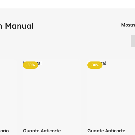
n Manual
Mostr
La venta!
La venta!
-30%
-30%
orio
Guante Anticorte
Guante Anticorte