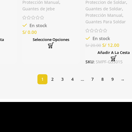
PETRO VE780 Delta Plus
Rojo de 14″ Zeus
Protección Manual
,
Proteccion de Soldar
,
Guantes de Jebe
Guantes de Soldar
,
Protección Manual
,
Guantes Para Soldar
En stock
S/
En stock
sta
Seleccione Opciones
S/
12.00
S/
20.00
Añadir A La Cesta
SKU:
SMPF-GSS015
1
2
3
4
…
7
8
9
→