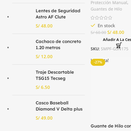
Blanco Seguridad
Protección Manual
,
Nacional
Guantes de Hilo
Lentes de Seguridad
Astro AF Clute
En stock
S/
S/
48.00
S/
60.00
Añadir A La Ce
Cachaco de concreto
1.20 metros
SKU:
SMPF-GSN175
S/
La venta!
-27%
Traje Descartable
TSG15 Tecseg
S/
Casco Baseball
Diamond V Delta plus
S/
Guante de Hilo co