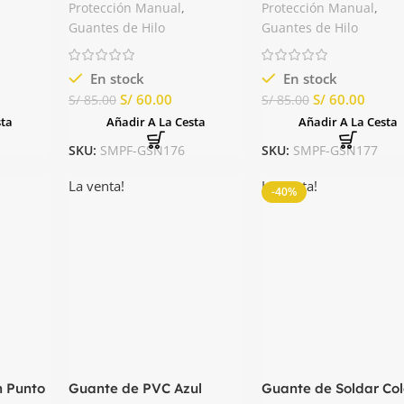
Seguridad Nacional
Verde Seguridad
Protección Manual
,
Protección Manual
,
Nacional
Guantes de Hilo
Guantes de Hilo
En stock
En stock
S/
60.00
S/
60.00
S/
85.00
S/
85.00
sta
Añadir A La Cesta
Añadir A La Cesta
SKU:
SMPF-GSN176
SKU:
SMPF-GSN177
La venta!
La venta!
-40%
n Punto
Guante de PVC Azul
Guante de Soldar Col