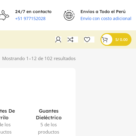
24/7 en contacto
Envíos a Todo el Perú
+51 977152028
Envío con costo adicional
S/
0.00
Mostrando 1–12 de 102 resultados
tes De
Guantes
Guantes Para
rilo
Dieléctrico
Soldar
Q
e los
5 de los
14 de los
uctos
productos
productos
p