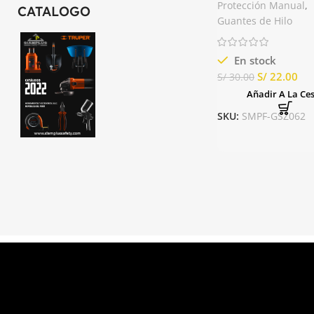
PVC Zeus
Protección Manual
,
CATALOGO
Guantes de Hilo
En stock
S/
22.00
S/
30.00
Añadir A La Ce
SKU:
SMPF-GSZ062