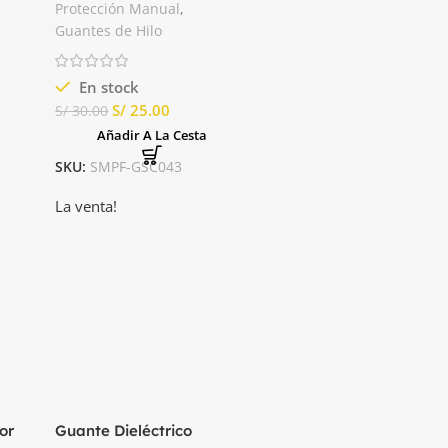
PVC Clute
Protección Manual
,
Guantes de Hilo
En stock
S/
25.00
S/
30.00
Añadir A La Cesta
SKU:
SMPF-GSC043
La venta!
or
Guante Dieléctrico