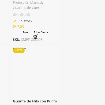
Amarillo Steelpro
Protección Manual
,
Guantes de Cuero
En stock
S/
s
Añadir A La Cesta
SKU:
SMPF-GSS008
La venta!
-17%
Guante de Hilo con Punto