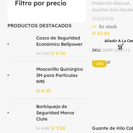
NYSOS VV904 Delt
Filtro por precio
Protección Manual
,
Guantes Anti vibrato
PRODUCTOS DESTACADOS
En stock
S/
Casco de Seguridad
Añadir A La Ce
Económico Bellpower
SKU:
SMPF-GSD112
S/
6.50
S/
7.50
La venta!
-20%
Mascarilla Quirúrgico
3M para Partículas
N95
S/
Barbiquejo de
Seguridad Marca
Clute
S/
3.00
Guante de Hilo Col
S/
5.00