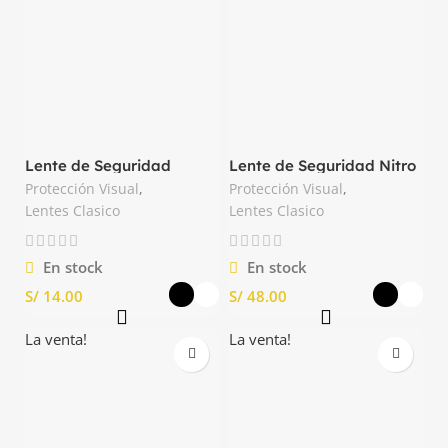
Lente de Seguridad
Lente de Seguridad Nitro
Clásico AF 3M
AF Steelpro
Protección Visual
,
Protección Visual
,
Lentes Clasico
Lentes Clasico
En stock
En stock
S/
S/
La venta!
La venta!