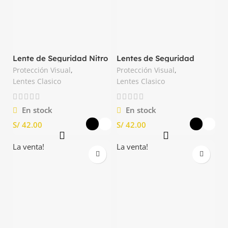
Lente de Seguridad Nitro
Lentes de Seguridad
HC Steelpro
Argon AF Libus
Protección Visual
,
Protección Visual
,
Lentes Clasico
Lentes Clasico
En stock
En stock
S/
S/
La venta!
La venta!