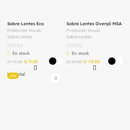
Sobre Lentes Eco
Sobre Lentes Overgii MSA
Transparente y Oscuro
Transparente y Oscuro
Protección Visual
,
Protección Visual
,
Truper
Sobre Lentes
Sobre Lentes
En stock
En stock
S/
9.00
S/
19.00
S/
15.00
S/
30.00
La venta!
-20%