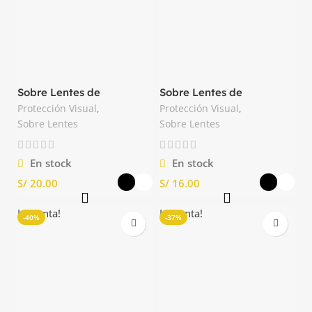
Sobre Lentes de
Sobre Lentes de
Seguridad Matrix Spro
Seguridad OTG Clute
Protección Visual
,
Protección Visual
,
Sobre Lentes
Sobre Lentes
En stock
En stock
S/
S/
La venta!
La venta!
-40%
-37%