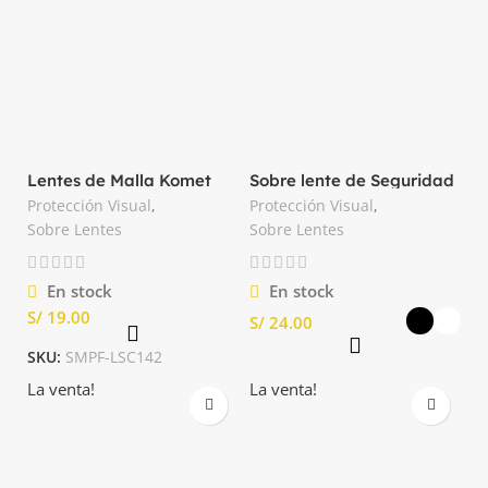
Lentes de Malla Komet
Sobre lente de Seguridad
XPV Clute
OX 1000 3M
Protección Visual
,
Protección Visual
,
Sobre Lentes
Sobre Lentes
En stock
En stock
S/
S/
SKU:
SMPF-LSC142
La venta!
La venta!