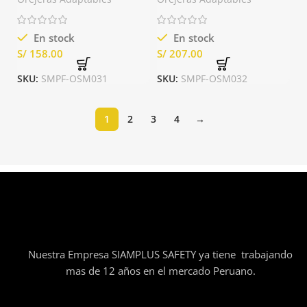
En stock
En stock
S/
S/
SKU:
SMPF-OSM031
SKU:
SMPF-OSM032
1
2
3
4
→
Nuestra Empresa SIAMPLUS SAFETY ya tiene trabajando
mas de 12 años en el mercado Peruano.