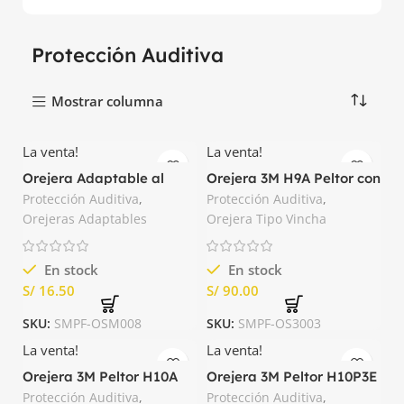
Protección Auditiva
Mostrar columna
La venta!
La venta!
Orejera Adaptable al
Orejera 3M H9A Peltor con
Casco 27dB Spro
Banda 25dB
Protección Auditiva
,
Protección Auditiva
,
Orejeras Adaptables
Orejera Tipo Vincha
En stock
En stock
S/
S/
SKU:
SMPF-OSM008
SKU:
SMPF-OS3003
La venta!
La venta!
Orejera 3M Peltor H10A
Orejera 3M Peltor H10P3E
con Banda 30dB
Adaptable a Casco 27dB
Protección Auditiva
,
Protección Auditiva
,