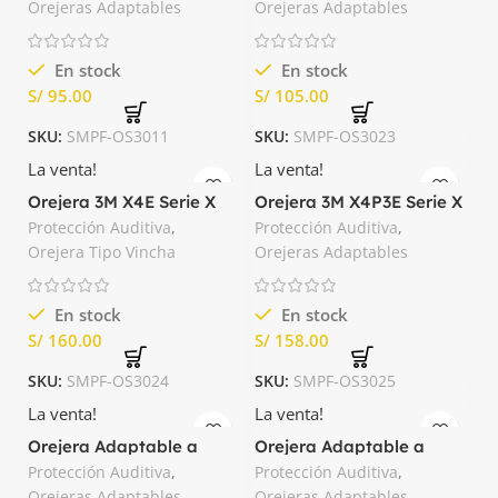
Orejeras Adaptables
Orejeras Adaptables
En stock
En stock
S/
S/
SKU:
SMPF-OS3011
SKU:
SMPF-OS3023
La venta!
La venta!
Orejera 3M X4E Serie X
Orejera 3M X4P3E Serie X
con Banda 27dB
Adaptable a Casco 25dB
Protección Auditiva
,
Protección Auditiva
,
Orejera Tipo Vincha
Orejeras Adaptables
En stock
En stock
S/
S/
SKU:
SMPF-OS3024
SKU:
SMPF-OS3025
La venta!
La venta!
Orejera Adaptable a
Orejera Adaptable a
Casco EXC 25dB MSA
Casco HPE 27dB MSA
Protección Auditiva
,
Protección Auditiva
,
Orejeras Adaptables
Orejeras Adaptables