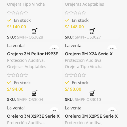
Orejera Tipo Vincha
Orejeras Adaptables
En stock
En stock
S/
S/
SKU:
SMPF-OS3028
SKU:
SMPF-OS3027
La venta!
La venta!
Orejera 3M Peltor H9P3E
Orejera 3M X2A Serie X
Adaptable a Casco 23dB
con Banda 24dB
Protección Auditiva
,
Protección Auditiva
,
Orejeras Adaptables
Orejera Tipo Vincha
En stock
En stock
S/
S/
SKU:
SMPF-OS3004
SKU:
SMPF-OS3010
La venta!
La venta!
Orejera 3M X2P3E Serie X
Orejera 3M X2P5E Serie X
Adaptable a Casco 24dB
Adaptable a Casco 24dB
Protección Auditiva
,
Protección Auditiva
,