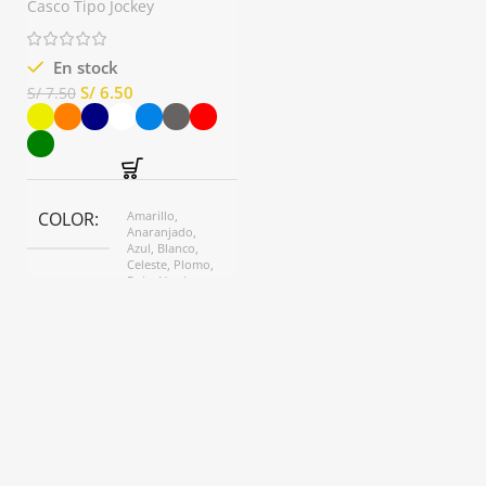
Casco Tipo Jockey
En stock
S/
6.50
S/
7.50
COLOR
Amarillo,
Anaranjado,
Azul, Blanco,
Celeste, Plomo,
Rojo, Verde