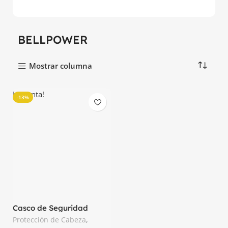
BELLPOWER
Mostrar columna
La venta!
-13%
Casco de Seguridad
Económico Bellpower
Protección de Cabeza
,