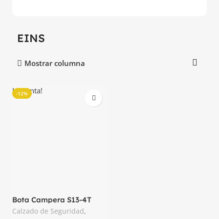
EINS
Mostrar columna
La venta!
-12%
Bota Campera S13-4T
Texana Eins
Calzado de Seguridad
,