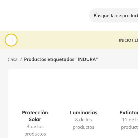
INICIO
TI
Casa
Productos etiquetados "INDURA"
Protección
Luminarias
Extinto
Solar
8 de los
11 de l
4 de los
productos
product
productos