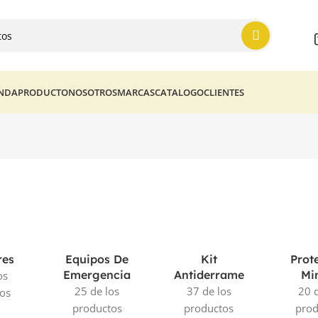
ENDA
PRODUCTO
NOSOTROS
MARCAS
CATALOGO
CLIENTES
res
Equipos De
Kit
Prot
Emergencia
Antiderrame
Mi
os
25 de los
37 de los
20 d
os
productos
productos
prod