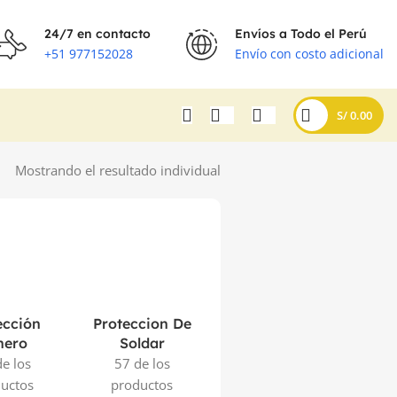
24/7 en contacto
Envíos a Todo el Perú
+51 977152028
Envío con costo adicional
S/
0.00
Mostrando el resultado individual
ección
Proteccion De
Protección De
P
nero
Soldar
Cabeza
e los
57 de los
48 de los
uctos
productos
productos
p