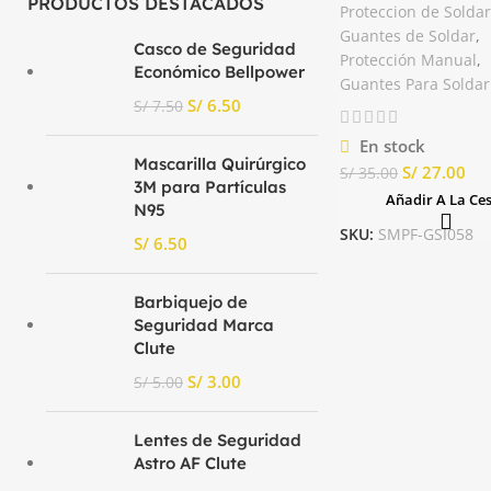
PRODUCTOS DESTACADOS
Proteccion de Soldar
Guantes de Soldar
,
Casco de Seguridad
Protección Manual
,
Económico Bellpower
Guantes Para Soldar
S/
6.50
S/
7.50
En stock
Mascarilla Quirúrgico
S/
27.00
S/
35.00
3M para Partículas
Añadir A La Ce
N95
SKU:
SMPF-GSI058
S/
Barbiquejo de
Seguridad Marca
Clute
S/
3.00
S/
5.00
Lentes de Seguridad
Astro AF Clute