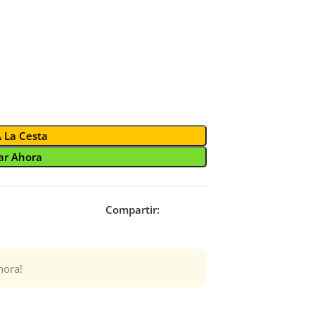
A La Cesta
r Ahora
Compartir:
hora!