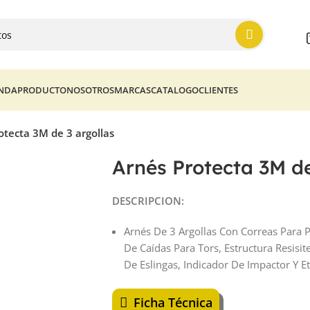
ENDA
PRODUCTO
NOSOTROS
MARCAS
CATALOGO
CLIENTES
otecta 3M de 3 argollas
Arnés Protecta 3M de
DESCRIPCION:
Arnés De 3 Argollas Con Correas Para 
De Caídas Para Tors, Estructura Resisit
De Eslingas, Indicador De Impactor Y E
Ficha Técnica