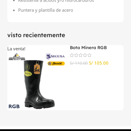
Puntera y plantilla de acero
visto recientemente
Bota Minera RGB
La venta!
La
Pesada Segusa
S/
105.00
S/
110.00