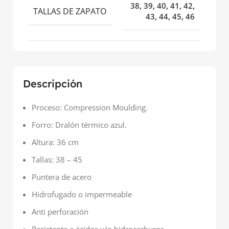
38
,
39
,
40
,
41
,
42
,
TALLAS DE ZAPATO
43
,
44
,
45
,
46
Descripción
Proceso: Compression Moulding.
Forro: Dralón térmico azul.
Altura: 36 cm
Tallas: 38 – 45
Puntera de acero
Hidrofugado o impermeable
Anti perforación
Resistente a ácidos y/o hidrocarburos