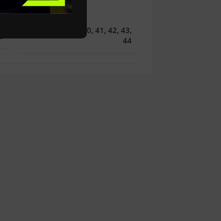
36
,
37
,
38
,
39
,
40
,
41
,
42
,
43
,
O
44