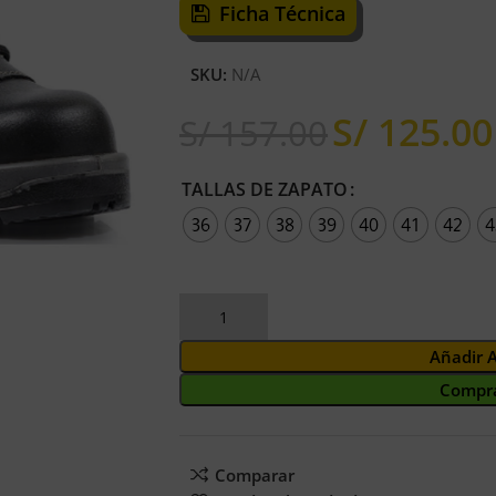
Ficha Técnica
SKU:
N/A
S/
125.00
S/
157.00
TALLAS DE ZAPATO
36
37
38
39
40
41
42
4
Añadir 
Compra
Comparar