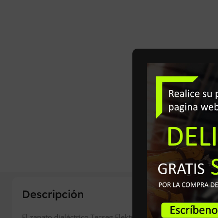
Descripción
El zapato dieléctrico Tecseg Elektro combina una construcc