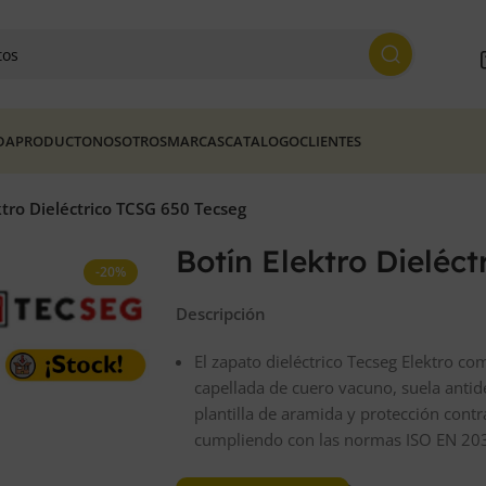
DA
PRODUCTO
NOSOTROS
MARCAS
CATALOGO
CLIENTES
ktro Dieléctrico TCSG 650 Tecseg
Botín Elektro Dieléc
-20%
Descripción
El zapato dieléctrico Tecseg Elektro co
capellada de cuero vacuno, suela antide
plantilla de aramida y protección contr
cumpliendo con las normas ISO EN 20