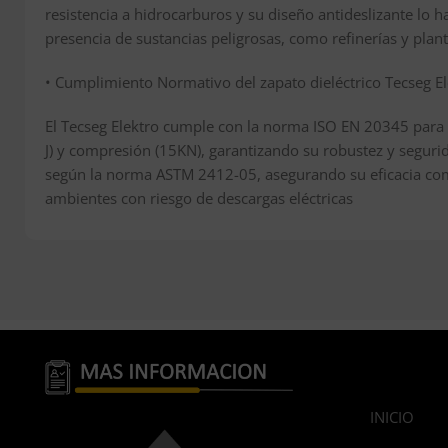
resistencia a hidrocarburos y su diseño antideslizante lo
presencia de sustancias peligrosas, como refinerías y plan
• Cumplimiento Normativo del zapato dieléctrico Tecseg El
El Tecseg Elektro cumple con la norma ISO EN 20345 para 
J) y compresión (15KN), garantizando su robustez y segurid
según la norma ASTM 2412-05, asegurando su eficacia com
ambientes con riesgo de descargas eléctricas
INICIO