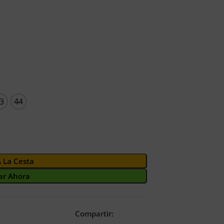
3
44
A La Cesta
r Ahora
Compartir: