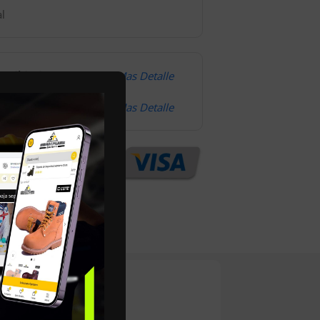
l
omodidad
Mas Detalle
Mas Detalle
n