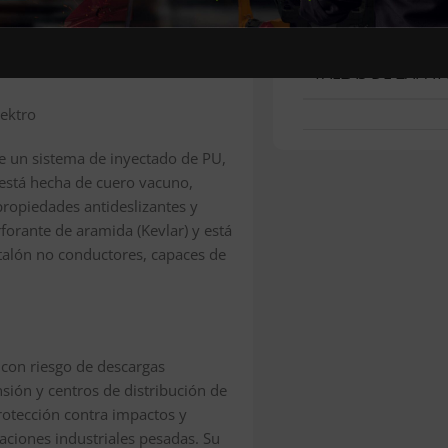
Color
os, plantilla de aramida y
iendo con las normas ISO EN
TALLAS DE ZAPAT
lektro
te un sistema de inyectado de PU,
 está hecha de cuero vacuno,
ropiedades antideslizantes y
rforante de aramida (Kevlar) y está
 talón no conductores, capaces de
s con riesgo de descargas
ensión y centros de distribución de
otección contra impactos y
ciones industriales pesadas. Su