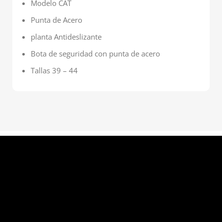
Modelo CAT
Punta de Acero
planta Antideslizante
Bota de seguridad con punta de acero
Tallas 39 – 44