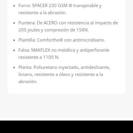
Forro: SPACER 230 GSM ® transpirable y
resistente a la abrasión.
Puntera: De ACERO con resistencia al impacto de
200 joules y compresión de 15KN.
Plantilla: Comfortho® con antimicrobiano.
Falsa: MAXFLEX no metálica y antiperforante
resistente a 1100 N.
Planta: Poliuretano inyectado, antideslizante,
liviano, resistente a óleos y resistente a la
abrasión.