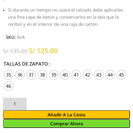
Si durante un tiempo no usará el calzado debe aplicarles
una fina capa de betún y conservarlos en la tela que lo
recibió y en el interior de una caja de cartón.
SKU:
N/A
S/
125.00
S/
135.00
TALLAS DE ZAPATO
35
36
37
38
39
40
41
42
43
44
45
46
Añadir A La Cesta
Comprar Ahora