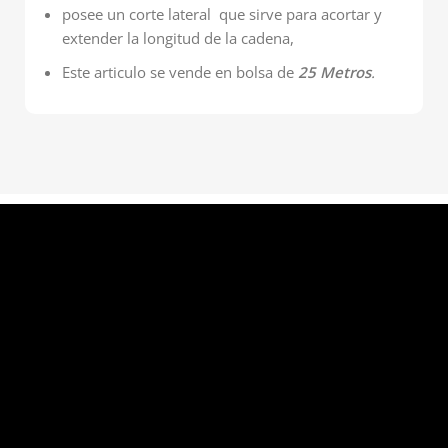
posee un corte lateral que sirve para acortar y
extender la longitud de la cadena,
Este articulo se vende en bolsa de
25 Metros
.