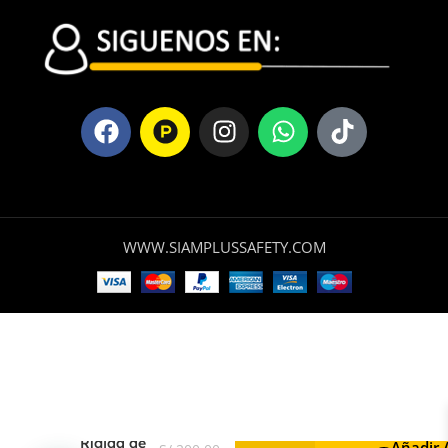
WWW.SIAMPLUSSAFETY.COM
Camilla
Rígida de
Añadir 