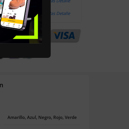
omodidad
Mas Detalle
Mas Detalle
n
Amarillo, Azul, Negro, Rojo, Verde