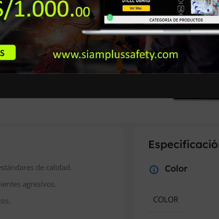
Productos Seguros A tu C
Garantía de Seguridad
Especificació
stándares de calidad.
Color
entes agresivos.
COLOR
cos.