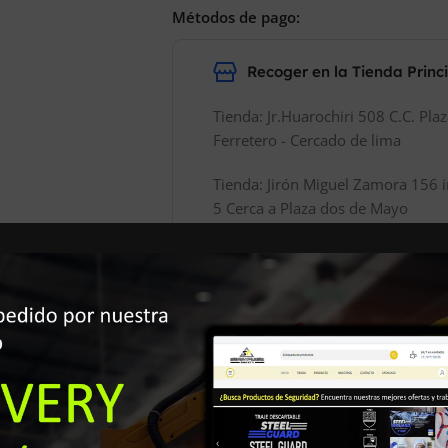
Métodos de pago:
Recoger en la Tienda Princ
Tienda: Jr.Huarochiri 508 C.C. Pla
Ferretero - Cercado de lima
Tienda: Jirón Miguel Zamora 156 i
5 Cerca a Plaza dos de Mayo
Envíos a Domicilio
Los envíos a Domicilio son costo
Adicional depende del Lugar.
Realizamos Envíos a Nivel Naciona