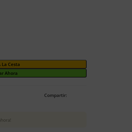
A La Cesta
r Ahora
Compartir:
ahora!