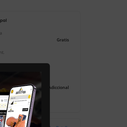
ipal
za
Gratis
nt.
1-2 Dias
Costo Adiccional
l