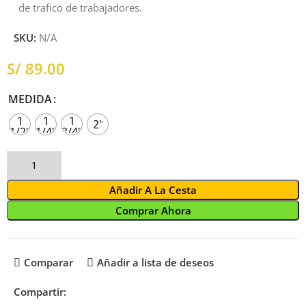
de trafico de trabajadores.
SKU:
N/A
S/
MEDIDA
1
1
1
2"
1/2"
1/4"
3/4"
Añadir A La Cesta
Comprar Ahora
Comparar
Añadir a lista de deseos
Compartir: