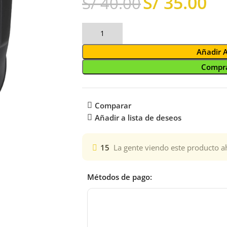
S/
35.00
S/
40.00
Añadir 
Compra
Comparar
Añadir a lista de deseos
15
La gente viendo este producto a
Métodos de pago: