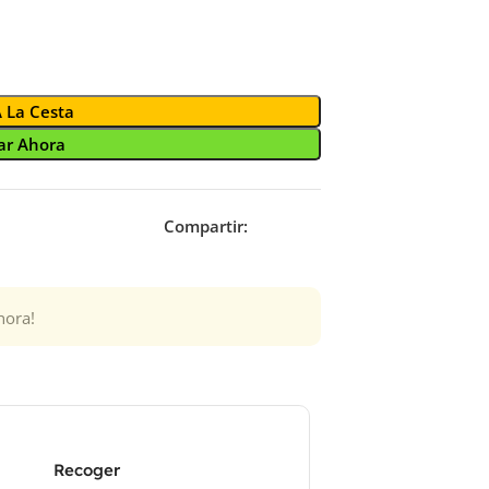
A La Cesta
r Ahora
Compartir:
hora!
Recoger