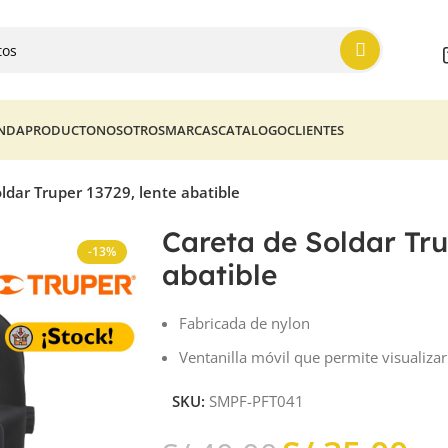
ENDA
PRODUCTO
NOSOTROS
MARCAS
CATALOGO
CLIENTES
ldar Truper 13729, lente abatible
Careta de Soldar Tru
-13%
abatible
Fabricada de nylon
Ventanilla móvil que permite visualiza
SKU:
SMPF-PFT041