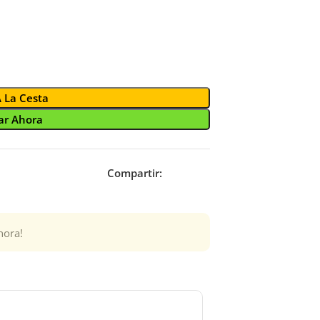
A La Cesta
r Ahora
Compartir:
hora!