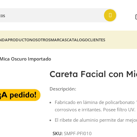
ENDA
PRODUCTO
NOSOTROS
MARCAS
CATALOGO
CLIENTES
 Mica Oscuro Importado
Careta Facial con M
Descripción
:
Fabricado en lámina de policarbonato 
corrosivos e irritantes. Posee filtro UV.
El ribete de aluminio permite dar mejo
SKU:
SMPF-PFI010