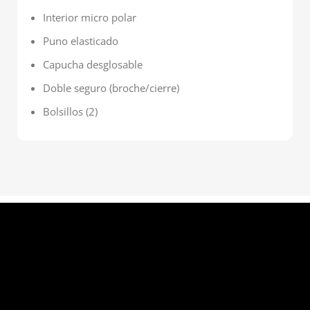
Interior micro polar
Puno elasticado
Capucha desglosable
Doble seguro (broche/cierre)
Bolsillos (2)