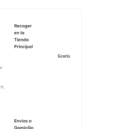
Recoger
en la
Tienda
Principal
Gratis
za
nt.
Envíos a
Domicilio