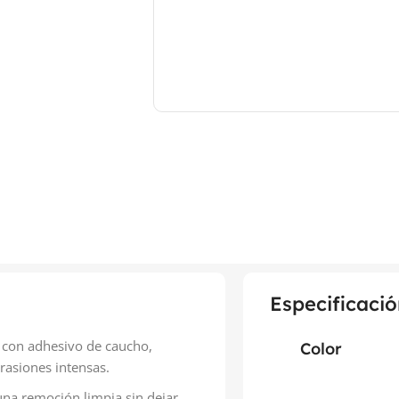
Especificació
l con adhesivo de caucho,
Color
rasiones intensas.
una remoción limpia sin dejar