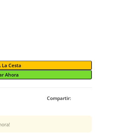
A La Cesta
r Ahora
Compartir:
hora!