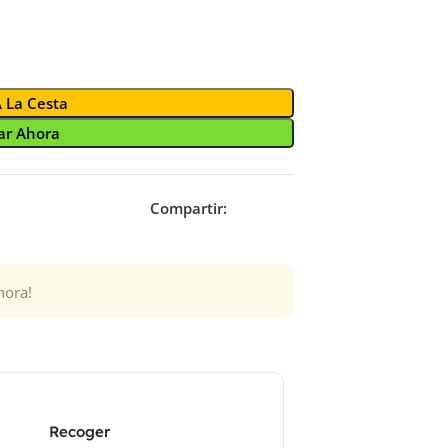
A La Cesta
r Ahora
Compartir:
hora!
Recoger