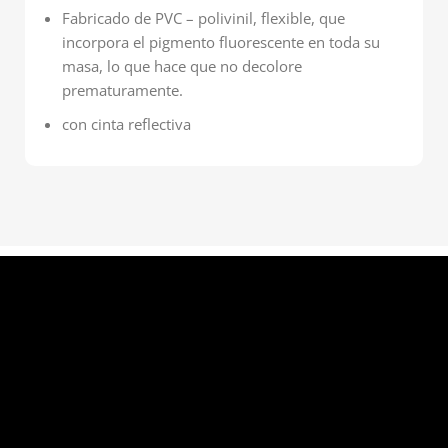
Fabricado de PVC – polivinil, flexible, que
incorpora el pigmento fluorescente en toda su
masa, lo que hace que no decolore
prematuramente.
con cinta reflectiva