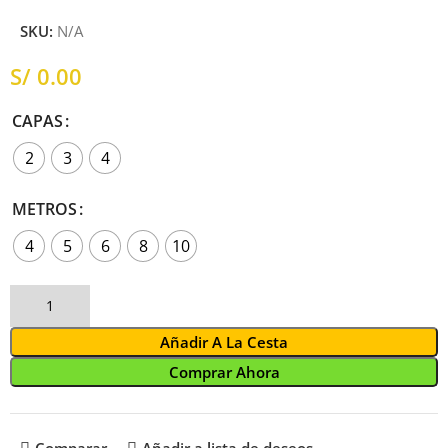
SKU:
N/A
S/
CAPAS
2
3
4
METROS
4
5
6
8
10
Añadir A La Cesta
Comprar Ahora