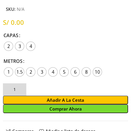
SKU:
N/A
S/
CAPAS
2
3
4
METROS
1
1.5
2
3
4
5
6
8
10
Añadir A La Cesta
Comprar Ahora