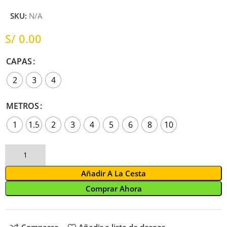
SKU:
N/A
S/
CAPAS
2
3
4
METROS
1
1.5
2
3
4
5
6
8
10
Añadir A La Cesta
Comprar Ahora