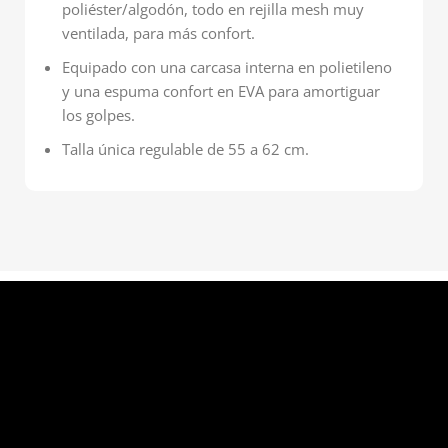
poliéster/algodón, todo en rejilla mesh muy
ventilada, para más confort.
Equipado con una carcasa interna en polietileno
y una espuma confort en EVA para amortiguar
los golpes.
Talla única regulable de 55 a 62 cm.