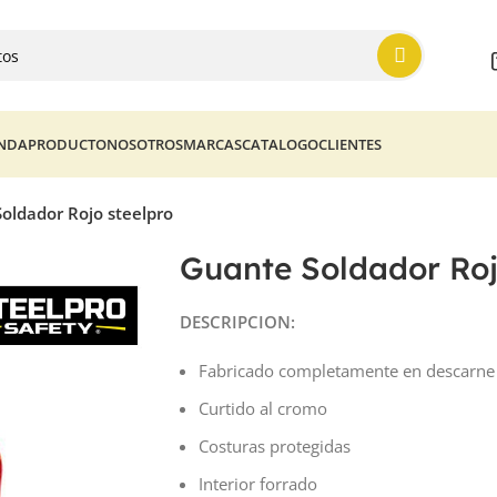
ENDA
PRODUCTO
NOSOTROS
MARCAS
CATALOGO
CLIENTES
oldador Rojo steelpro
Guante Soldador Roj
DESCRIPCION:
Fabricado completamente en descarne
Curtido al cromo
Costuras protegidas
Interior forrado