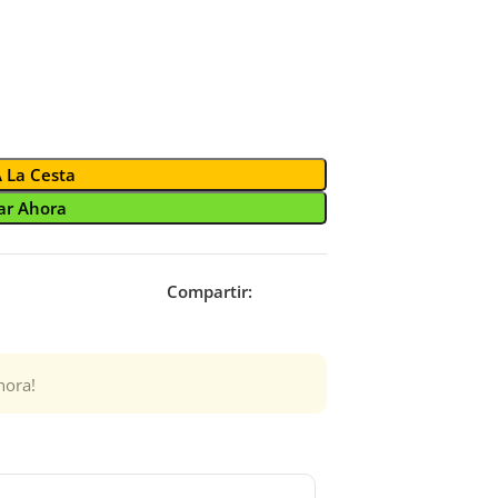
A La Cesta
r Ahora
Compartir:
hora!