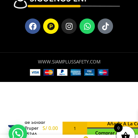
WWW.SIAMPLUSSAFETY.COM
Guantes
de Soldar
Añadir A La C
0
Truper
Comprar Ahora
15246