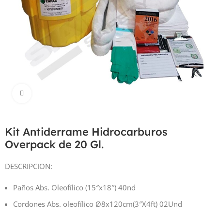
Haga Click para agrandar
Kit Antiderrame Hidrocarburos
Overpack de 20 Gl.
DESCRIPCION:
Paños Abs. Oleofílico (15″x18″) 40nd
Cordones Abs. oleofílico Ø8x120cm(3″X4ft) 02Und